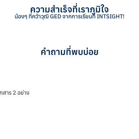
ความสำเร็จที่เราภูมิใจ
น้องๆ ที่คว้าวุฒิ GED จากการเรียนที่ INTSIGHT!
???? DREAM
???? GRACE
???? FIRST
???? DEAR
???? YADA
???? PRIM
???? BAM
???? NON
???? FAY
คำถามที่พบบ่อย
อกสาร 2 อย่าง